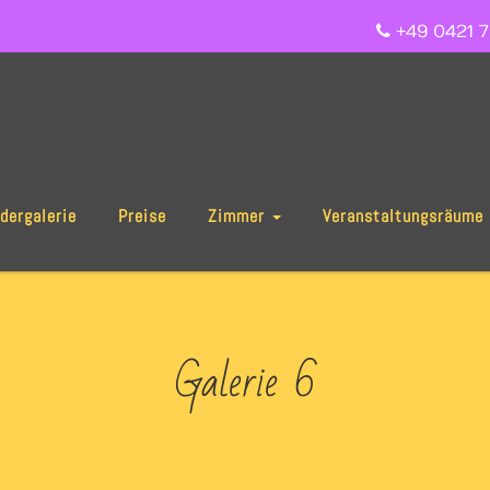
+49 0421 7
ldergalerie
Preise
Zimmer
Veranstaltungsräume
Galerie 6