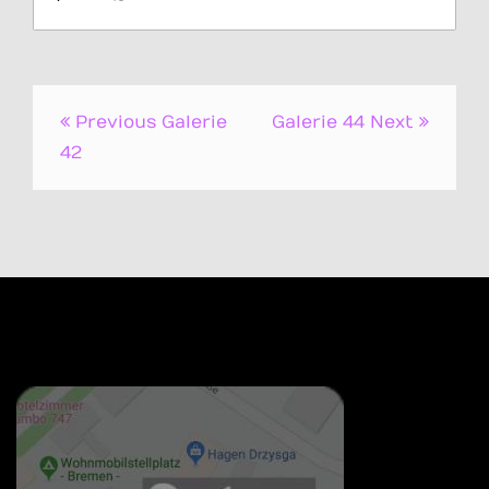
Post
Previous
Galerie
Galerie 44
Next
navigation
42